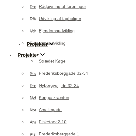
Rådgivning af foreninger
Projektgranskning
Udvikling af tagboliger
Rådgivning af foreninger
Ejendomsudvikling
Udvikling af tagboliger
Ejendomsudvikling
Projekter
Projekter
Strædet Køge
Frederiksborggade 32-34
Strædet Køge
Nyborgvej
Frederiksborggade 32-34
Kongeskrænten
Nyborgvej
Amaliegade
Kongeskrænten
Fisketorv 2-10
Amaliegade
Frederiksberggade 1
Fisketorv 2-10