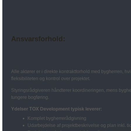
Ansvarsforhold:
Alle aktører er i direkte kontraktforhold med bygherren, hvi
fleksibiliteten og kontrol over projektet.
Styringsrådgiveren håndterer koordineringen, mens byghe
tungere bogføring.
Ydelser TOX Development typisk leverer:
Komplet bygherrerådgivning
Udarbejdelse af projektbeskrivelse og plan inkl. t