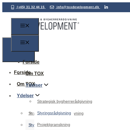
(+45) 31 32 44 15
info@toxdevelopment.dk
Forside
Forside
Om TOX
Om TOX
Ydelser
Ydelser
Strategisk bygherrerådgivning
Styringsrådgivning
Strategisk bygherrerådgivning
Projektgranskning
Styringsrådgivning