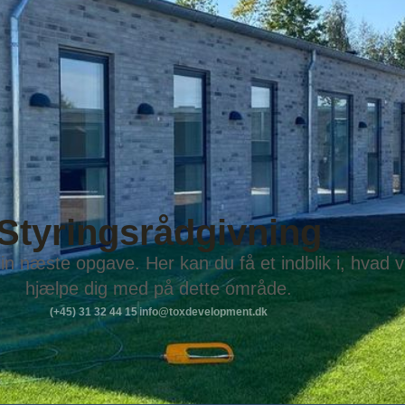
Styringsrådgivning
din næste opgave. Her kan du få et indblik i, hvad v
hjælpe dig med på dette område.
(+45) 31 32 44 15
info@toxdevelopment.dk