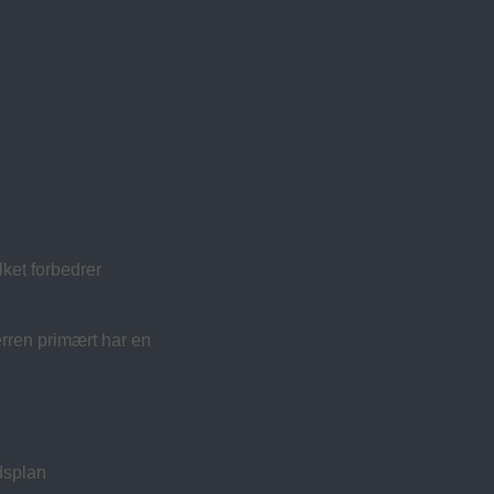
lket forbedrer
rren primært har en
idsplan