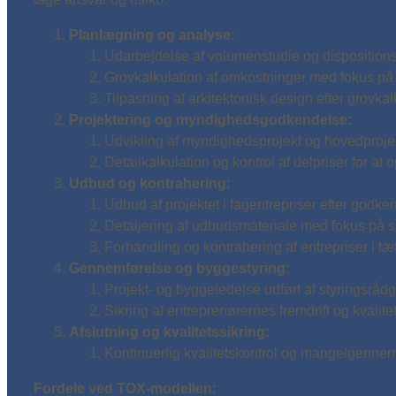
Planlægning og analyse:
Udarbejdelse af volumenstudie og dispositions
Grovkalkulation af omkostninger med fokus på 
Tilpasning af arkitektonisk design efter grovkal
Projektering og myndighedsgodkendelse:
Udvikling af myndighedsprojekt og hovedproje
Detailkalkulation og kontrol af delpriser for at
Udbud og kontrahering:
Udbud af projektet i fagentrepriser efter godke
Detaljering af udbudsmateriale med fokus på sa
Forhandling og kontrahering af entrepriser i 
Gennemførelse og byggestyring:
Projekt- og byggeledelse udført af styringsrådg
Sikring af entreprenørernes fremdrift og kvalite
Afslutning og kvalitetssikring:
Kontinuerlig kvalitetskontrol og mangelgennemga
Fordele ved TOX-modellen: