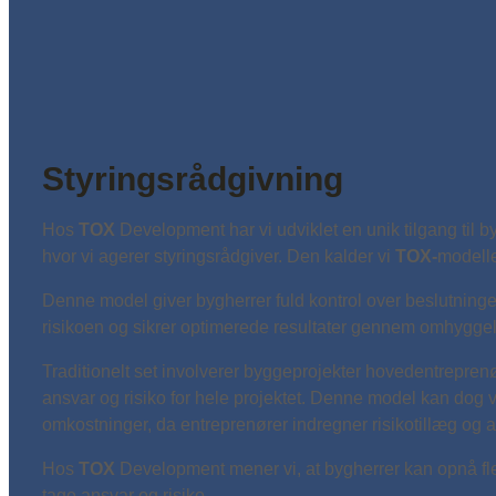
Styringsrådgivning
Hos
TOX
Development har vi udviklet en unik tilgang til 
hvor vi agerer styringsrådgiver. Den kalder vi
TOX-
modell
Denne model giver bygherrer fuld kontrol over beslutninge
risikoen og sikrer optimerede resultater gennem omhyggeli
Traditionelt set involverer byggeprojekter hovedentreprenø
ansvar og risiko for hele projektet. Denne model kan dog
omkostninger, da entreprenører indregner risikotillæg og 
Hos
TOX
Development mener vi, at bygherrer kan opnå fl
tage ansvar og risiko.