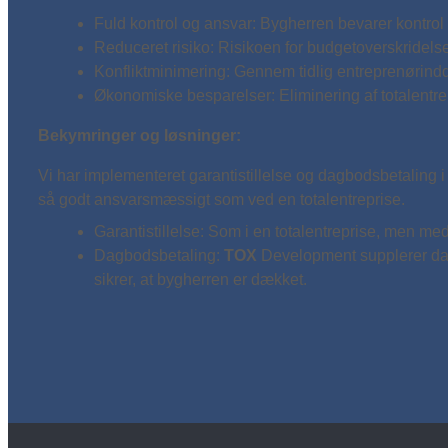
Fuld kontrol og ansvar: Bygherren bevarer kontrol
Reduceret risiko: Risikoen for budgetoverskridelse
Konfliktminimering: Gennem tidlig entreprenørind
Økonomiske besparelser: Eliminering af totalentre
Bekymringer og løsninger:
Vi har implementeret garantistillelse og dagbodsbetaling 
så godt ansvarsmæssigt som ved en totalentreprise.
Garantistillelse: Som i en totalentreprise, men m
Dagbodsbetaling:
TOX
Development supplerer dag
sikrer, at bygherren er dækket.