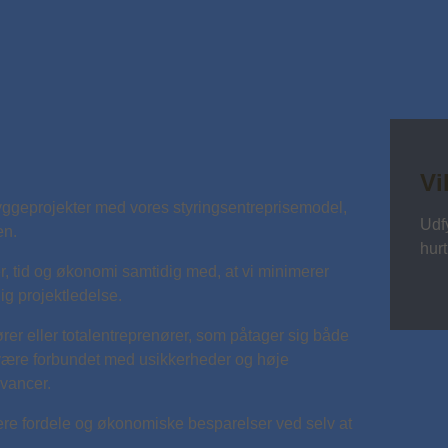
Vi
byggeprojekter med vores styringsentreprisemodel,
Udfy
en.
hurt
r, tid og økonomi samtidig med, at vi minimerer
g projektledelse.
rer eller totalentreprenører, som påtager sig både
 være forbundet med usikkerheder og høje
avancer.
ere fordele og økonomiske besparelser ved selv at