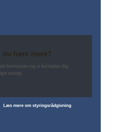
l du høre mere?
ld formularen og vi kontakter dig
igst muligt.
Læs mere om styringsrådgivning