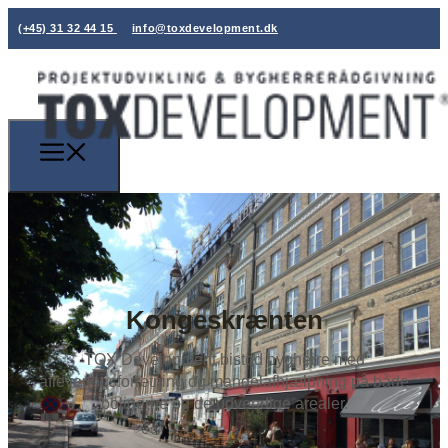
(+45) 31 32 44 15
info@toxdevelopment.dk
Kongeskrænten
TOX Development bistod bygherre med
afleveringsforretning og mangelafhjælpning på både
boligerne og de udvendige arealer.