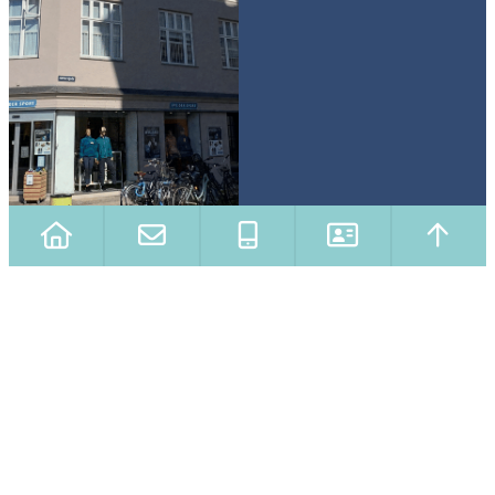
Close
this
modu
Skriv en besked