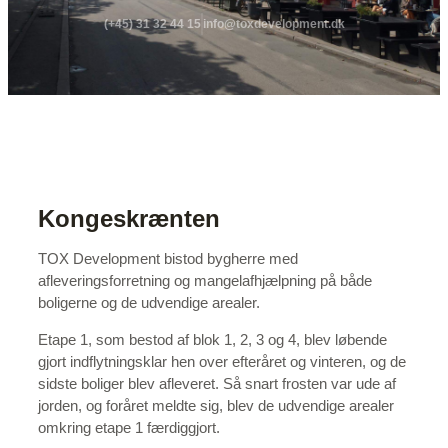
(+45) 31 32 44 15
info@toxdevelopment.dk
Kongeskrænten
TOX Development bistod bygherre med
afleveringsforretning og mangelafhjælpning på både
boligerne og de udvendige arealer.
Etape 1, som bestod af blok 1, 2, 3 og 4, blev løbende
gjort indflytningsklar hen over efteråret og vinteren, og de
sidste boliger blev afleveret. Så snart frosten var ude af
jorden, og foråret meldte sig, blev de udvendige arealer
omkring etape 1 færdiggjort.