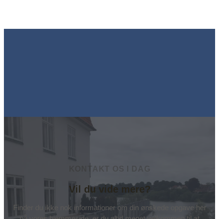
KONTAKT OS I DAG
Vil du vide mere?
Finder du ikke nok informationer om din ønskede opgave her
på vores hjemmeside, er du altid meget velkommen til at