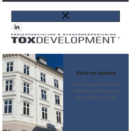
Skriv en besked
Skriv venligst hvad vi kan
hjælpe dig med og vi vil
vende tilbage snarest!