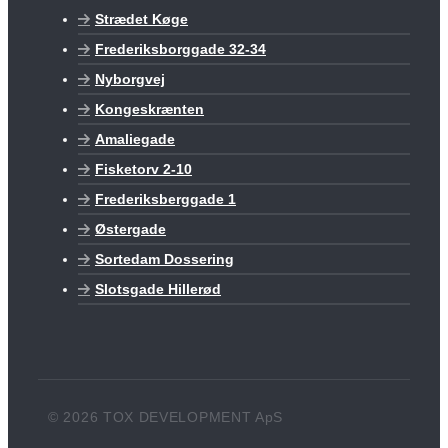
Strædet Køge
Frederiksborggade 32-34
Nyborgvej
Kongeskrænten
Amaliegade
Fisketorv 2-10
Frederiksberggade 1
Østergade
Sortedam Dossering
Slotsgade Hillerød
© 2026 TOX DEVELOPMENT ApS