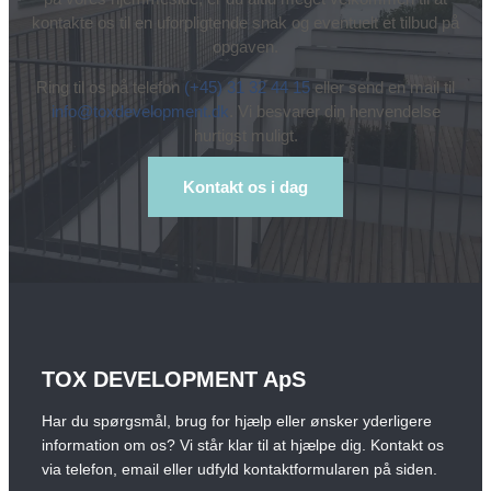
kontakte os til en uforpligtende snak og eventuelt et tilbud på
opgaven.
Ring til os på telefon
(+45) 31 32 44 15
eller send en mail til
info@toxdevelopment.dk
. Vi besvarer din henvendelse
hurtigst muligt.
Kontakt os i dag
TOX DEVELOPMENT ApS
Har du spørgsmål, brug for hjælp eller ønsker yderligere
information om os? Vi står klar til at hjælpe dig. Kontakt os
via telefon, email eller udfyld kontaktformularen på siden.