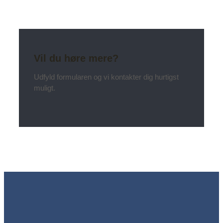
Vil du høre mere?
Udfyld formularen og vi kontakter dig hurtigst
muligt.