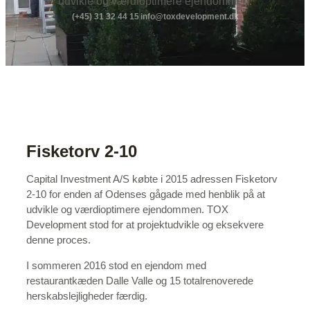
udvikle og værdioptimere ejendommen.
(+45) 31 32 44 15
info@toxdevelopment.dk
Fisketorv 2-10
Capital Investment A/S købte i 2015 adressen Fisketorv
2-10 for enden af Odenses gågade med henblik på at
udvikle og værdioptimere ejendommen. TOX
Development stod for at projektudvikle og eksekvere
denne proces.
I sommeren 2016 stod en ejendom med
restaurantkæden Dalle Valle og 15 totalrenoverede
herskabslejligheder færdig.