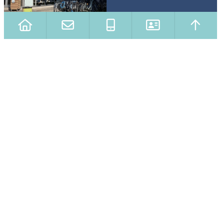
Close
this
modu
Skriv en besked
Skriv venligst hvad vi kan hjælpe dig med
og vi vil vende tilbage snarest!
Lorem ipsum dolor sit amet, consectetur adipiscing elit.
Nulla gravida varius finibus. Praesent placerat augue leo,
nec euismod mauris iaculis eu.