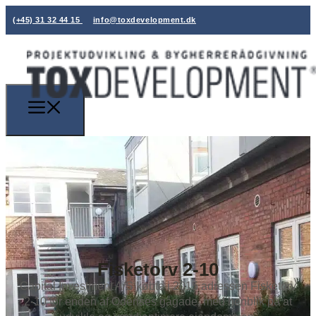
(+45) 31 32 44 15
info@toxdevelopment.dk
Fisketorv 2-10
Capital Investment A/S købte i 2015 adressen Fisketorv
2-10 for enden af Odenses gågade, med henblik på at