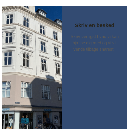
Skriv en besked
Skriv venligst hvad vi kan
hjælpe dig med og vi vil
vende tilbage snarest!