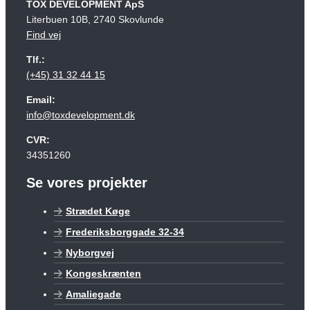
TOX DEVELOPMENT ApS
Literbuen 10B, 2740 Skovlunde
Find vej
Tlf.:
(+45) 31 32 44 15
Email:
info@toxdevelopment.dk
CVR:
34351260
Se vores projekter
Strædet Køge
Frederiksborggade 32-34
Nyborgvej
Kongeskrænten
Amaliegade