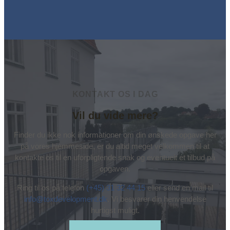
KONTAKT OS I DAG
Vil du vide mere?
Finder du ikke nok informationer om din ønskede opgave her
på vores hjemmeside, er du altid meget velkommen til at
kontakte os til en uforpligtende snak og eventuelt et tilbud på
opgaven.
Ring til os på telefon
(+45) 31 32 44 15
eller send en mail til
info@toxdevelopment.dk
. Vi besvarer din henvendelse
hurtigst muligt.